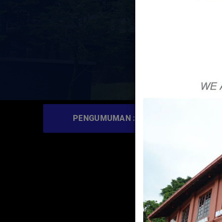
nti, Membekal, Memasang Dan Menguji Terima Sistem Penyaman Udar
PENGUMUMAN :