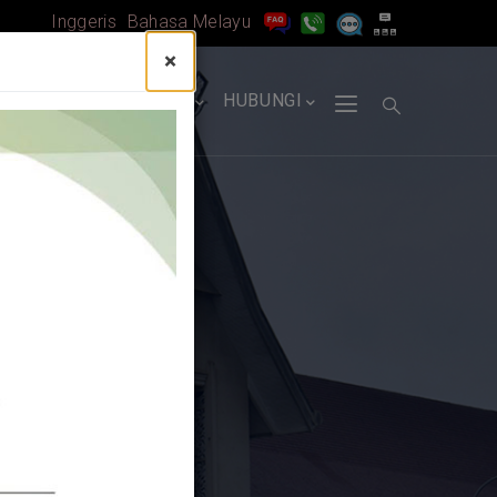
Inggeris
Bahasa Melayu
×
AMA [BM]
MM
PERKHIDMATAN
HUBUNGI
IUM