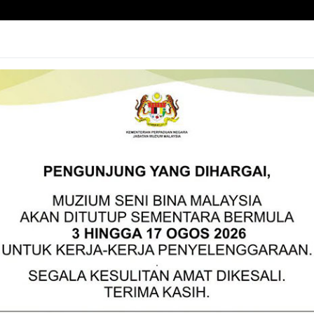
MENU UT
UTAMA
J
Selamat Datang ke
BATAN MUZ
MALAYSIA