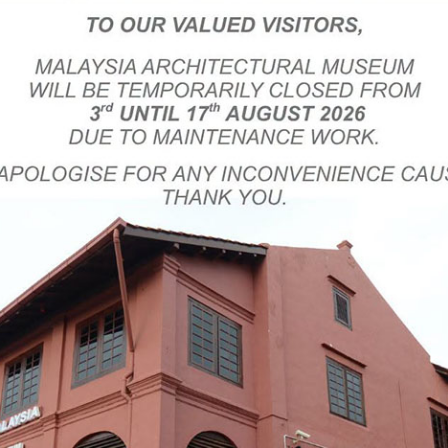
MENGENAI JMM
a Dan Lain-Lain Kerja
Bicara Kurator Siri 3/2026
SELAMAT DATANG KE LAMAN WEB RASMI JMM
PERKHIDMATAN KAMI