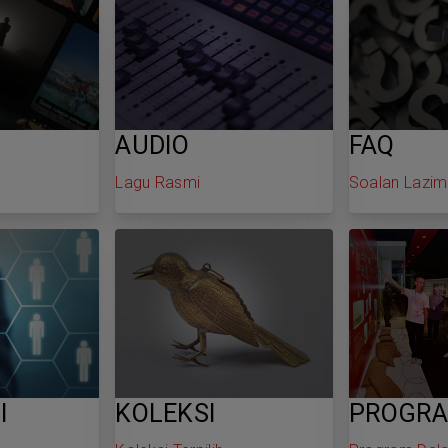
AUDIO
FAQ
Lagu Rasmi
Soalan Lazim
I
KOLEKSI
PROGR