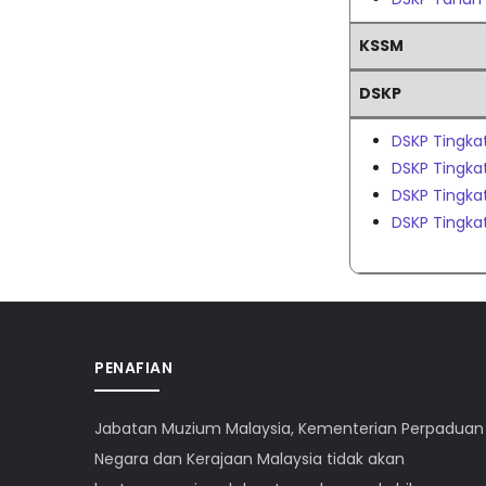
KSSM
DSKP
DSKP Tingkat
DSKP Tingka
DSKP Tingka
DSKP Tingka
PENAFIAN
Jabatan Muzium Malaysia, Kementerian Perpaduan
Negara dan Kerajaan Malaysia tidak akan