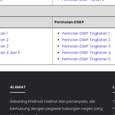
Perincian DSKP
an 1
Perincian DSKP Tingkatan 1
tan 2
Perincian
DSKP
Tingkatan 2
tan 3
Perincian
DSKP
Tingkatan 3
tan 4 dan 5
Perincian
DSKP
Tingkatan 4
Perincian
DSKP
Tingkatan 5
ALAMAT
L
Sebarang khidmat nasihat dan pertanyaan, sila
T
berhubung dengan pegawai hubungan negeri yang
P