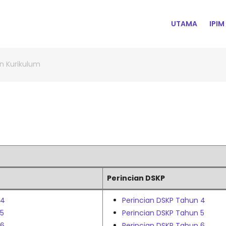
MAIN
UTAMA
IPIM
NAVIGATION
 Kurikulum
Perincian DSKP
 4
Perincian DSKP Tahun 4
 5
Perincian DSKP Tahun 5
 6
Perincian DSKP Tahun 6