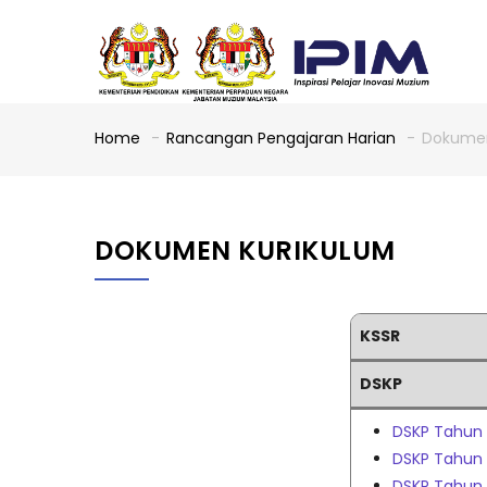
Skip
to
main
content
Home
-
Rancangan Pengajaran Harian
-
Dokumen
Breadcrumb
DOKUMEN KURIKULUM
KSSR
DSKP
DSKP Tahun
DSKP Tahun
DSKP Tahun