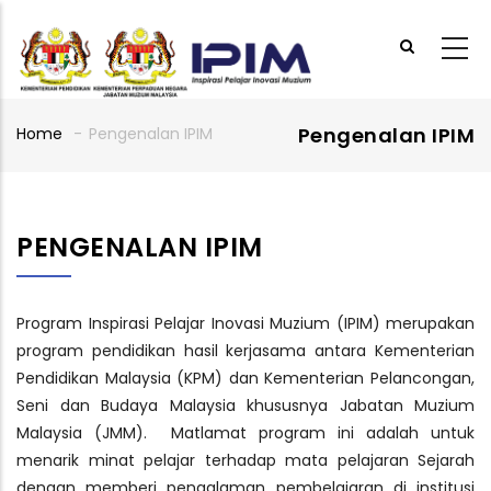
Skip
to
main
content
Pengenalan IPIM
Home
-
Pengenalan IPIM
Breadcrumb
PENGENALAN IPIM
Program Inspirasi Pelajar Inovasi Muzium (IPIM) merupakan
program pendidikan hasil kerjasama antara Kementerian
Pendidikan Malaysia (KPM) dan Kementerian Pelancongan,
Seni dan Budaya Malaysia khususnya Jabatan Muzium
Malaysia (JMM). Matlamat program ini adalah untuk
menarik minat pelajar terhadap mata pelajaran Sejarah
dengan memberi pengalaman pembelajaran di institusi