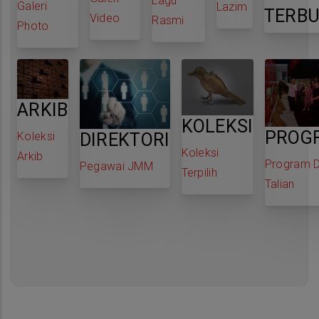
Lagu
Galeri
Lazim
TERB
Video
Rasmi
Photo
ARKIB
KOLEKSI
PROG
Koleksi
DIREKTORI
Koleksi
Arkib
Program 
Pegawai JMM
Terpilih
Talian